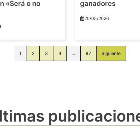
n «Será o no
ganadores
20/05/2026
6
1
2
3
4
…
87
Siguiente
ltimas publicacion