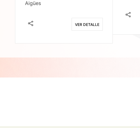
Aigües
E
VER DETALLE