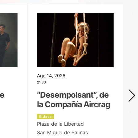
Ago 14, 2026
Ag
21:30
21
de
“Desempolsant”, de
“
la Compañía Aircrag
D
9 days
1
Plaza de la Libertad
pa
San Miguel de Salinas
X