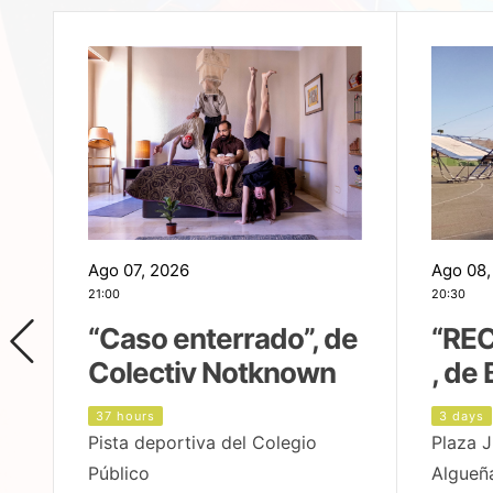
Ago 07, 2026
Ago 08,
21:00
20:30
,
“Caso enterrado”, de
“REC
Colectiv Notknown
, de 
37 hours
3 days
Pista deportiva del Colegio
Plaza J
Público
Algueñ