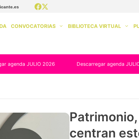
icante.es
DA
CONVOCATORIAS
BIBLIOTECA VIRTUAL
P
gar agenda JULIO 2026
Descarregar agenda JULI
Patrimonio, 
centran est