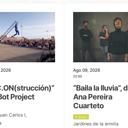
 2026
Ago 09, 2026
22:00
.ON(strucción)”
“Baila la lluvia”, 
Bot Project
Ana Pereira
Cuarteto
uan Carlos I,
4 days
a
Jardines de la ermita