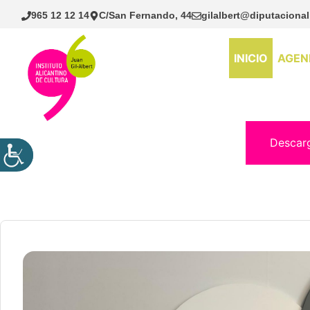
Saltar
965 12 12 14
C/San Fernando, 44
gilalbert@diputacional
al
contenido
INICIO
AGEN
Descar