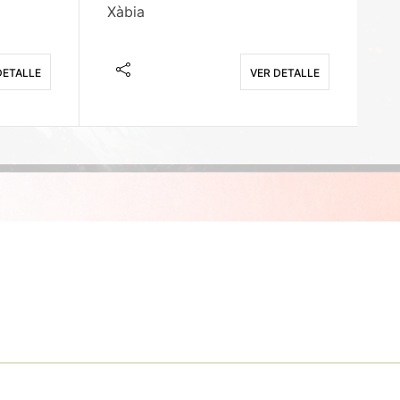
Xàbia
M
DETALLE
VER DETALLE