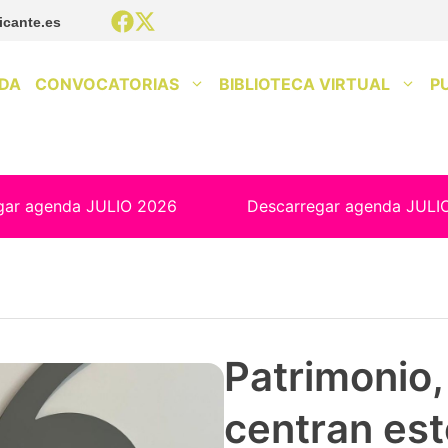
icante.es
DA
CONVOCATORIAS
BIBLIOTECA VIRTUAL
P
gar agenda JULIO 2026
Descarregar agenda JULI
Patrimonio, 
centran est