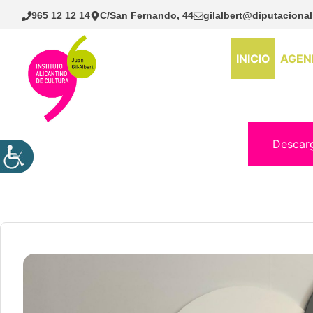
Saltar
965 12 12 14
C/San Fernando, 44
gilalbert@diputacional
al
contenido
INICIO
AGEN
Descar