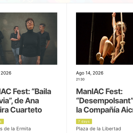
 2026
Ago 14, 2026
21:30
AC Fest: “Baila
ManIAC Fest:
uvia”, de Ana
“Desempolsant”
ira Cuarteto
la Compañía Aic
s
7 days
s de la Ermita
Plaza de la Libertad