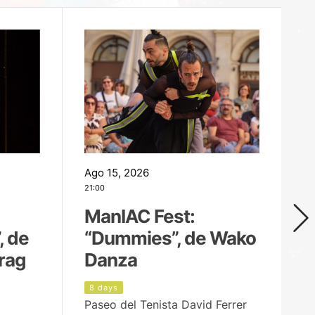
Ago 15, 2026
Ag
21:00
19
ManIAC Fest:
M
, de
“Dummies”, de Wako
n
rag
Danza
Í
8 days
8
Paseo del Tenista David Ferrer
Ce