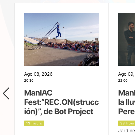
Ago 08, 2026
Ago 09,
20:30
22:00
ManIAC
ManI
Fest:“REC.ON(strucc
la ll
ión)”, de Bot Project
Pere
13 hours
38 hour
Jardine