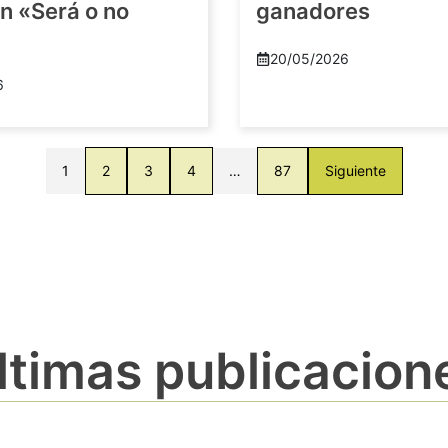
n «Será o no
ganadores
20/05/2026
6
1
2
3
4
…
87
Siguiente
ltimas publicacion