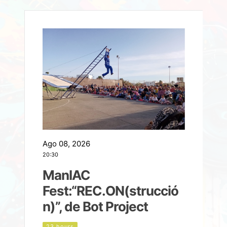
Ago 08, 2026
A
20:30
2
ManIAC
M
a
Fest:“REC.ON(strucció
l
n)”, de Bot Project
23 hours