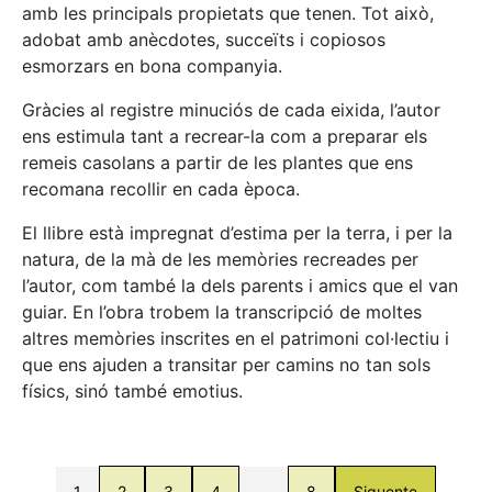
amb les principals propietats que tenen. Tot això,
adobat amb anècdotes, succeïts i copiosos
esmorzars en bona companyia.
Gràcies al registre minuciós de cada eixida, l’autor
ens estimula tant a recrear-la com a preparar els
remeis casolans a partir de les plantes que ens
recomana recollir en cada època.
El llibre està impregnat d’estima per la terra, i per la
natura, de la mà de les memòries recreades per
l’autor, com també la dels parents i amics que el van
guiar. En l’obra trobem la transcripció de moltes
altres memòries inscrites en el patrimoni col·lectiu i
que ens ajuden a transitar per camins no tan sols
físics, sinó també emotius.
1
2
3
4
…
8
Siguente