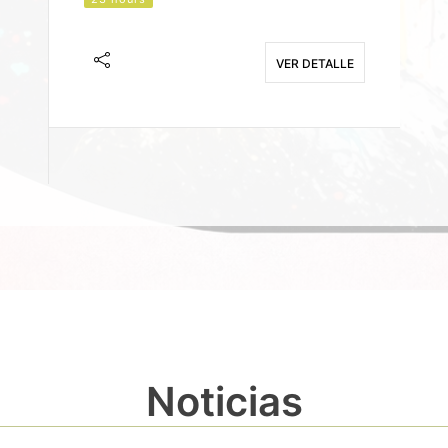
J
F
VER DETALLE
E
Noticias