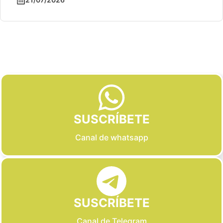
Slide 2 of 6
SUSCRÍBETE
Canal de whatsapp
SUSCRÍBETE
Canal de Telegram