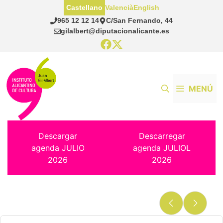
Saltar
Castellano
Valencià
English
al
965 12 12 14
C/San Fernando, 44
contenido
gilalbert@diputacionalicante.es
MENÚ
Descargar
Descarregar
agenda JULIO
agenda JULIOL
2026
2026