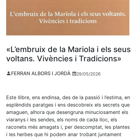
«L’embruix de la Mariola i els seus
voltans. Vivències i Tradicions»
FERRAN ALBORS I JORDÀ
29/05/2026
Este llibre, ens endinsa, des de la passió i l’estima, en
esplèndids paratges i ens descobreix els secrets que
amaguen, alhora que desengruna minuciosament els
viaranys i les sendes, els noms de cada lloc, els
raconets més amagats i, per descomptat, les plantes
i les herbes que hi podem anar trobant juntament