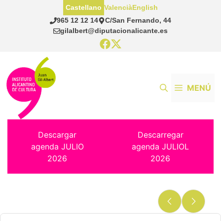
Saltar
Castellano
Valencià
English
al
965 12 12 14
C/San Fernando, 44
contenido
gilalbert@diputacionalicante.es
MENÚ
Descargar
Descarregar
agenda JULIO
agenda JULIOL
2026
2026