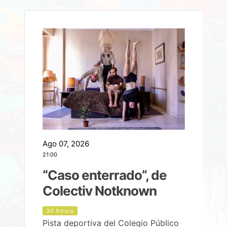
Ago 07, 2026
A
21:00
2
e
“Caso enterrado”, de
Colectiv Notknown
d
30 hours
Pista deportiva del Colegio Público
P