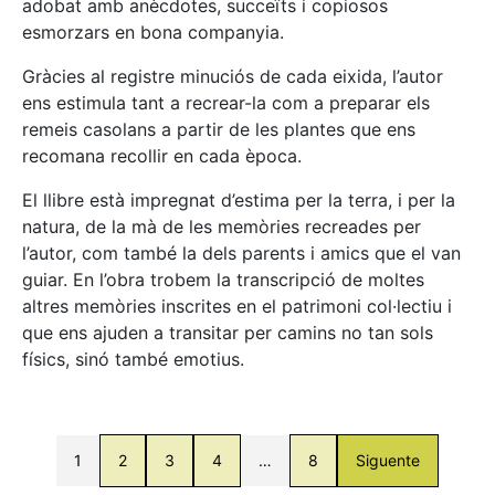
adobat amb anècdotes, succeïts i copiosos
esmorzars en bona companyia.
Gràcies al registre minuciós de cada eixida, l’autor
ens estimula tant a recrear-la com a preparar els
remeis casolans a partir de les plantes que ens
recomana recollir en cada època.
El llibre està impregnat d’estima per la terra, i per la
natura, de la mà de les memòries recreades per
l’autor, com també la dels parents i amics que el van
guiar. En l’obra trobem la transcripció de moltes
altres memòries inscrites en el patrimoni col·lectiu i
que ens ajuden a transitar per camins no tan sols
físics, sinó també emotius.
1
2
3
4
…
8
Siguente