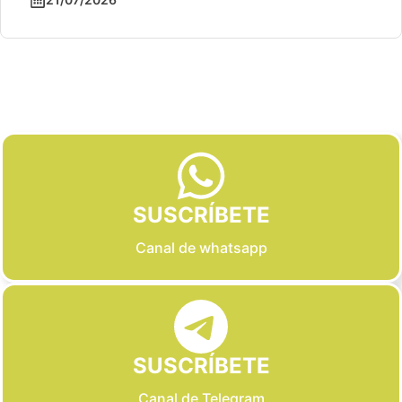
Slide 2 of 6
SUSCRÍBETE
Canal de whatsapp
SUSCRÍBETE
Canal de Telegram