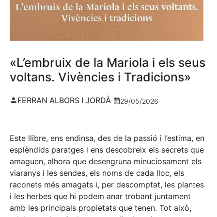
«L’embruix de la Mariola i els seus
voltans. Vivències i Tradicions»
FERRAN ALBORS I JORDÀ
29/05/2026
Este llibre, ens endinsa, des de la passió i l’estima, en
esplèndids paratges i ens descobreix els secrets que
amaguen, alhora que desengruna minuciosament els
viaranys i les sendes, els noms de cada lloc, els
raconets més amagats i, per descomptat, les plantes
i les herbes que hi podem anar trobant juntament
amb les principals propietats que tenen. Tot això,