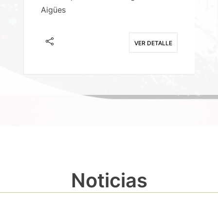
Aigües
A
E
VER DETALLE
Noticias