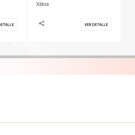
Xàbia
M
DETALLE
VER DETALLE