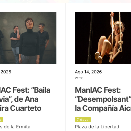
 2026
Ago 14, 2026
21:30
AC Fest: “Baila
ManIAC Fest:
uvia”, de Ana
“Desempolsant”
ira Cuarteto
la Compañía Aic
s
7 days
s de la Ermita
Plaza de la Libertad