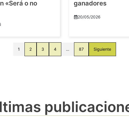
n «Será o no
ganadores
20/05/2026
6
1
2
3
4
…
87
Siguiente
ltimas publicacion