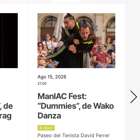
Ago 15, 2026
Ag
21:00
19
ManIAC Fest:
M
, de
“Dummies”, de Wako
n
rag
Danza
Í
8 days
9
Paseo del Tenista David Ferrer
Ce