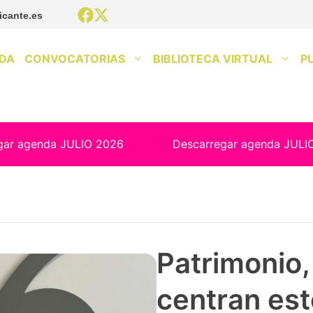
icante.es
DA
CONVOCATORIAS
BIBLIOTECA VIRTUAL
P
gar agenda JULIO 2026
Descarregar agenda JULI
Patrimonio, 
centran est