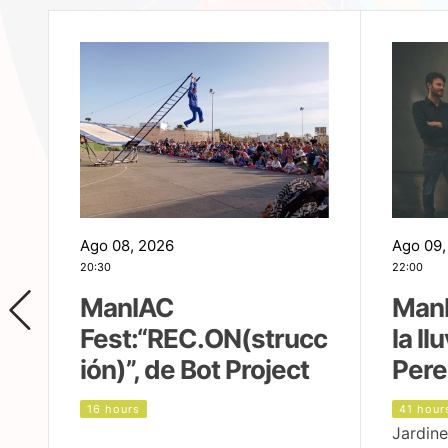
Ago 08, 2026
Ago 09,
20:30
22:00
ManIAC
ManI
Fest:“REC.ON(strucc
la ll
ión)”, de Bot Project
Pere
16 hours
41 hour
Jardine