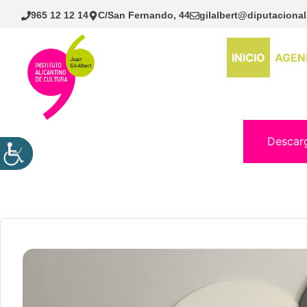
Saltar
965 12 12 14
C/San Fernando, 44
gilalbert@diputacional
al
contenido
INICIO
AGEN
Descar