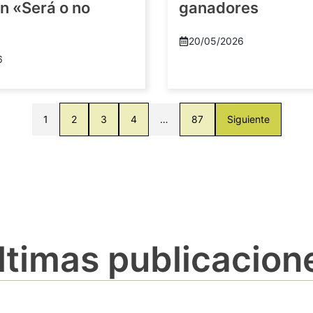
n «Será o no
ganadores
20/05/2026
6
1
2
3
4
…
87
Siguiente
ltimas publicacion