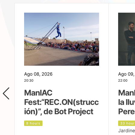
Ago 08, 2026
Ago 09,
20:30
22:00
ManIAC
ManI
Fest:“REC.ON(strucc
la ll
ión)”, de Bot Project
Pere
8 hours
33 hour
Jardine