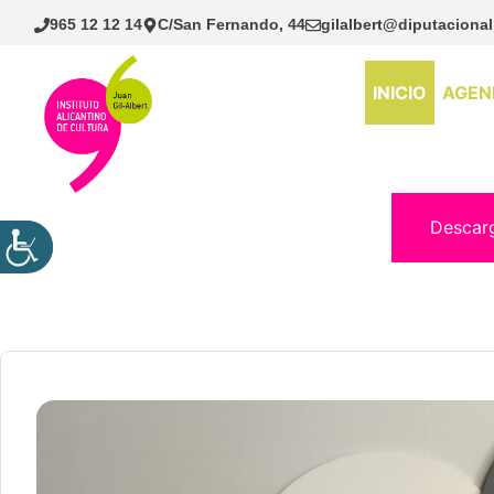
Saltar
965 12 12 14
C/San Fernando, 44
gilalbert@diputacional
al
contenido
INICIO
AGEN
Descar