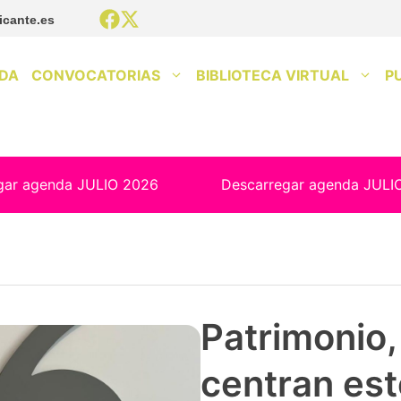
icante.es
DA
CONVOCATORIAS
BIBLIOTECA VIRTUAL
P
gar agenda JULIO 2026
Descarregar agenda JULI
Patrimonio, 
centran est