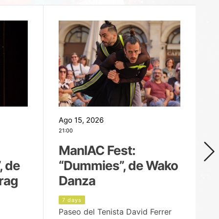
Ago 15, 2026
Ag
21:00
19
ManIAC Fest:
M
, de
“Dummies”, de Wako
n
rag
Danza
Í
7 days
8
Paseo del Tenista David Ferrer
Ce