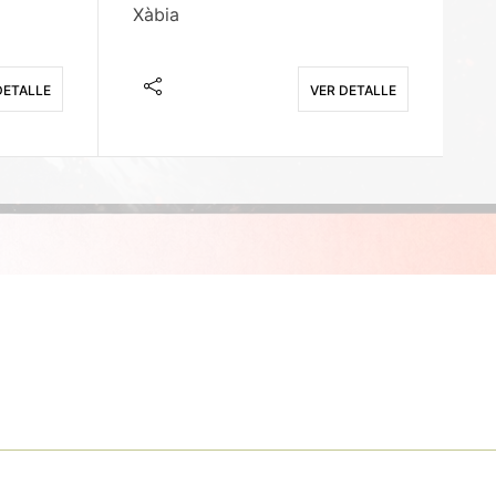
Xàbia
M
DETALLE
VER DETALLE