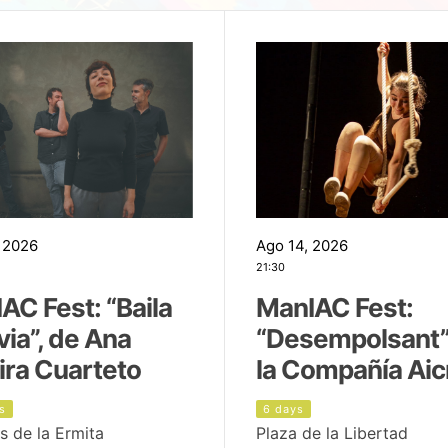
 2026
Ago 14, 2026
21:30
AC Fest: “Baila
ManIAC Fest:
uvia”, de Ana
“Desempolsant”
ira Cuarteto
la Compañía Aic
s
6 days
s de la Ermita
Plaza de la Libertad