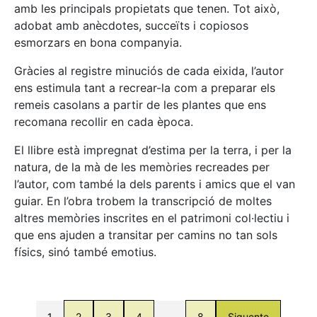
amb les principals propietats que tenen. Tot això,
adobat amb anècdotes, succeïts i copiosos
esmorzars en bona companyia.
Gràcies al registre minuciós de cada eixida, l’autor
ens estimula tant a recrear-la com a preparar els
remeis casolans a partir de les plantes que ens
recomana recollir en cada època.
El llibre està impregnat d’estima per la terra, i per la
natura, de la mà de les memòries recreades per
l’autor, com també la dels parents i amics que el van
guiar. En l’obra trobem la transcripció de moltes
altres memòries inscrites en el patrimoni col·lectiu i
que ens ajuden a transitar per camins no tan sols
físics, sinó també emotius.
1
2
3
4
…
8
Siguente