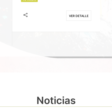
J
F
VER DETALLE
E
Noticias