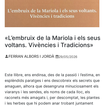
«L’embruix de la Mariola i els seus
voltans. Vivències i Tradicions»
FERRAN ALBORS I JORDÀ
29/05/2026
Este llibre, ens endinsa, des de la passió i l’estima, en
esplèndids paratges i ens descobreix els secrets que
amaguen, alhora que desengruna minuciosament els
viaranys i les sendes, els noms de cada lloc, els
raconets més amagats i, per descomptat, les plantes
i les herbes que hi podem anar trobant juntament