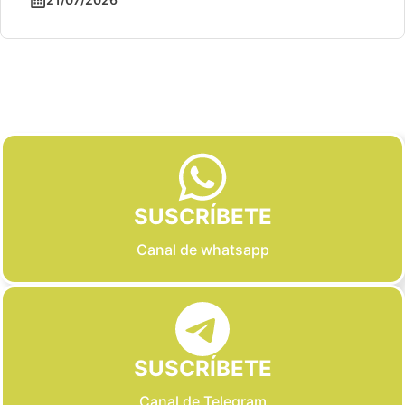
Slide 2 of 6
SUSCRÍBETE
Canal de whatsapp
SUSCRÍBETE
Canal de Telegram