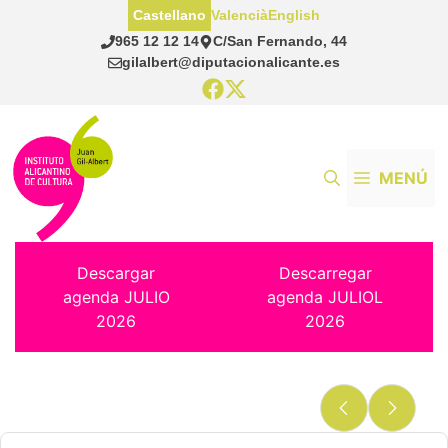
Saltar
Castellano
Valencià
English
al
965 12 12 14
C/San Fernando, 44
contenido
gilalbert@diputacionalicante.es
MENÚ
Descargar
Descarregar
agenda JULIO
agenda JULIOL
2026
2026