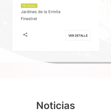
16 hours
Jardines de la Ermita
P
Finestrat
S
E
VER DETALLE
Noticias