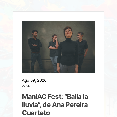
Ago 09, 2026
A
22:00
21
ManIAC Fest: “Baila la
a
lluvia”, de Ana Pereira
Cuarteto