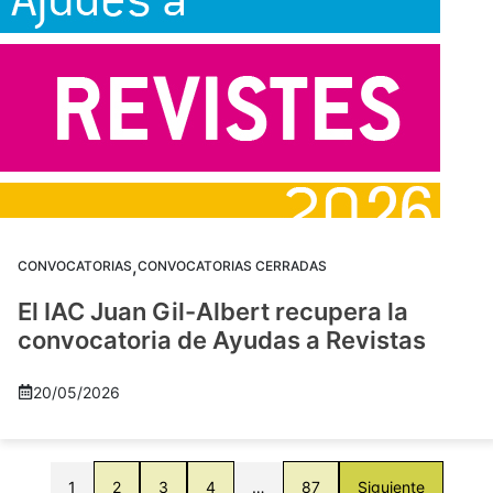
,
CONVOCATORIAS
CONVOCATORIAS CERRADAS
El IAC Juan Gil-Albert recupera la
convocatoria de Ayudas a Revistas
20/05/2026
1
2
3
4
…
87
Siguiente