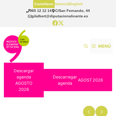
Saltar
Castellano
Valencià
English
al
965 12 12 14
C/San Fernando, 44
contenido
gilalbert@diputacionalicante.es
MENÚ
Descargar
agenda
Descarregar
AGOST
2026
AGOSTO
agenda
2026