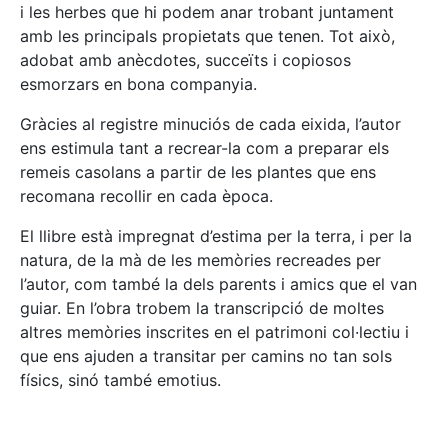
i les herbes que hi podem anar trobant juntament
amb les principals propietats que tenen. Tot això,
adobat amb anècdotes, succeïts i copiosos
esmorzars en bona companyia.
Gràcies al registre minuciós de cada eixida, l’autor
ens estimula tant a recrear-la com a preparar els
remeis casolans a partir de les plantes que ens
recomana recollir en cada època.
El llibre està impregnat d’estima per la terra, i per la
natura, de la mà de les memòries recreades per
l’autor, com també la dels parents i amics que el van
guiar. En l’obra trobem la transcripció de moltes
altres memòries inscrites en el patrimoni col·lectiu i
que ens ajuden a transitar per camins no tan sols
físics, sinó també emotius.