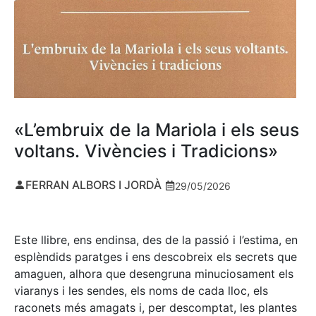
«L’embruix de la Mariola i els seus
voltans. Vivències i Tradicions»
FERRAN ALBORS I JORDÀ
29/05/2026
Este llibre, ens endinsa, des de la passió i l’estima, en
esplèndids paratges i ens descobreix els secrets que
amaguen, alhora que desengruna minuciosament els
viaranys i les sendes, els noms de cada lloc, els
raconets més amagats i, per descomptat, les plantes