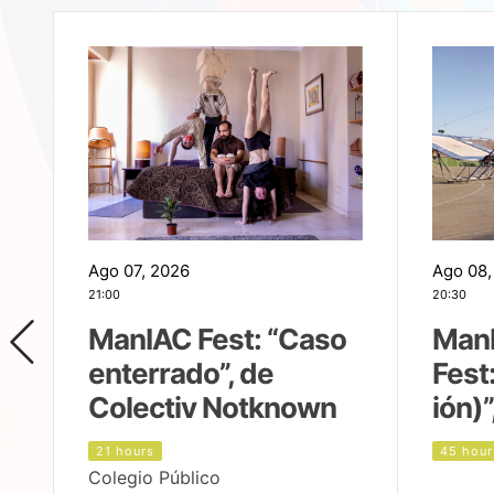
Ago 07, 2026
Ago 08,
21:00
20:30
ManIAC Fest: “Caso
Man
enterrado”, de
Fest
Colectiv Notknown
ión)”
21 hours
45 hour
Colegio Público