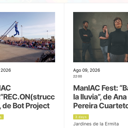
 2026
Ago 09, 2026
22:00
IAC
ManIAC Fest: “B
:“REC.ON(strucc
la lluvia”, de Ana
, de Bot Project
Pereira Cuartet
s
3 days
Jardines de la Ermita