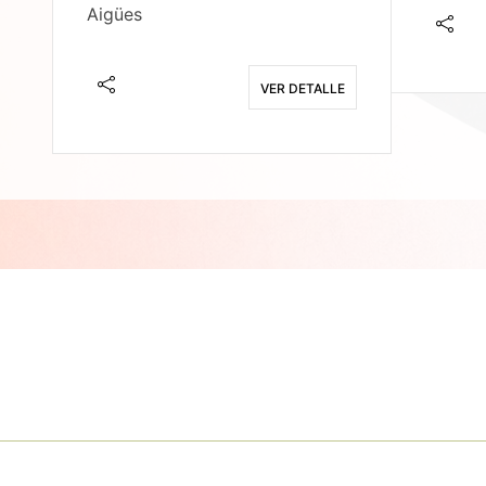
Aigües
E
VER DETALLE