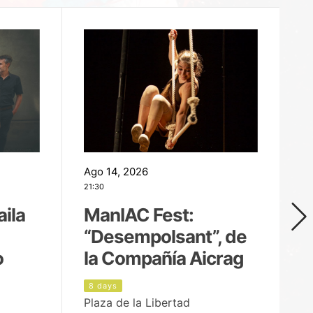
Ago 14, 2026
Ag
21:30
21
aila
ManIAC Fest:
M
“Desempolsant”, de
“
o
la Compañía Aicrag
D
8 days
9
Plaza de la Libertad
Pa