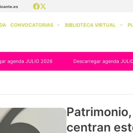
icante.es
DA
CONVOCATORIAS
BIBLIOTECA VIRTUAL
P
gar agenda JULIO 2026
Descarregar agenda JULI
Patrimonio, 
centran est