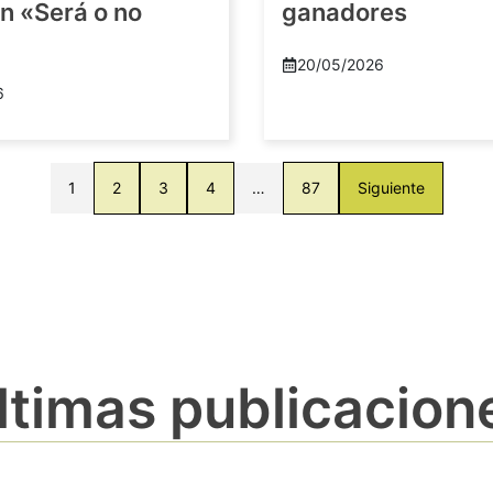
n «Será o no
ganadores
20/05/2026
6
1
2
3
4
…
87
Siguiente
ltimas publicacion