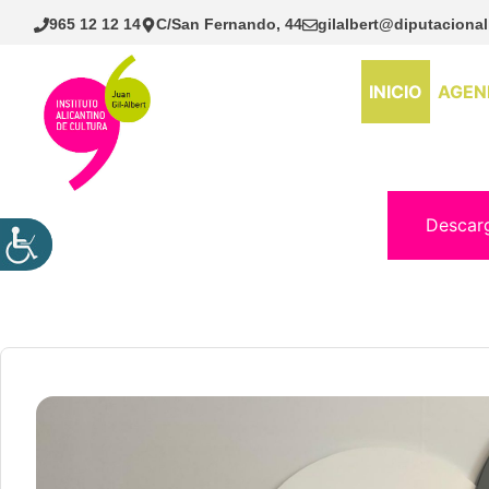
Saltar
965 12 12 14
C/San Fernando, 44
gilalbert@diputacional
al
contenido
INICIO
AGEN
Descar